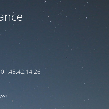
nance
 01.45.42.14.26
ce !