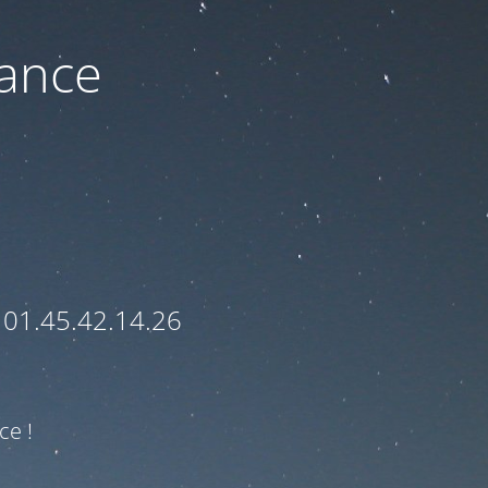
nance
 01.45.42.14.26
ce !