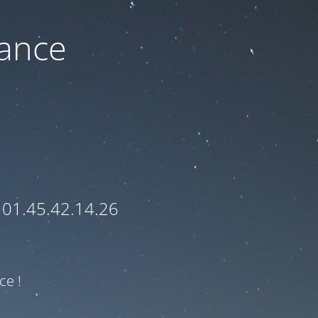
nance
 01.45.42.14.26
ce !