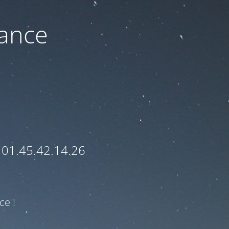
nance
 01.45.42.14.26
ce !